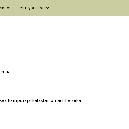
nen
Yhteystiedot
o maa.
ukea kampurajalkalasten omaisille sekä