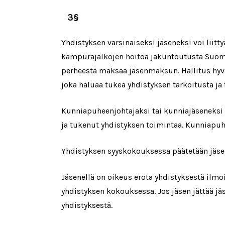
3§
Yhdistyksen varsinaiseksi jäseneksi voi liitt
kampurajalkojen hoitoa jakuntoutusta Suomess
perheestä maksaa jäsenmaksun. Hallitus hyvä
joka haluaa tukea yhdistyksen tarkoitusta ja 
Kunniapuheenjohtajaksi tai kunniajäseneksi 
ja tukenut yhdistyksen toimintaa. Kunniapuh
Yhdistyksen syyskokouksessa päätetään jä
Jäsenellä on oikeus erota yhdistyksestä ilmoit
yhdistyksen kokouksessa. Jos jäsen jättää 
yhdistyksestä.