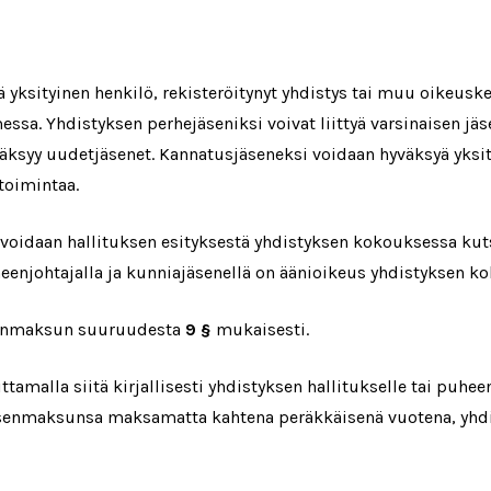
yä yksityinen henkilö, rekisteröitynyt yhdistys tai muu oikeuske
a. Yhdistyksen perhejäseniksi voivat liittyä varsinaisen jäs
ksyy uudetjäsenet. Kannatusjäseneksi voidaan hyväksyä yksity
toimintaa.
voidaan hallituksen esityksestä yhdistyksen kokouksessa kut
eenjohtajalla ja kunniajäsenellä on äänioikeus yhdistyksen k
senmaksun suuruudesta
9 §
mukaisesti.
tamalla siitä kirjallisesti yhdistyksen hallitukselle tai puhee
jäsenmaksunsa maksamatta kahtena peräkkäisenä vuotena, yhdi