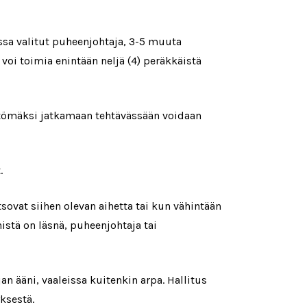
ssa valitut puheenjohtaja, 3-5 muuta
 voi toimia enintään neljä (4) peräkkäistä
ättömäksi jatkamaan tehtävässään voidaan
.
ovat siihen olevan aihetta tai kun vähintään
istä on läsnä, puheenjohtaja tai
 ääni, vaaleissa kuitenkin arpa. Hallitus
ksestä.