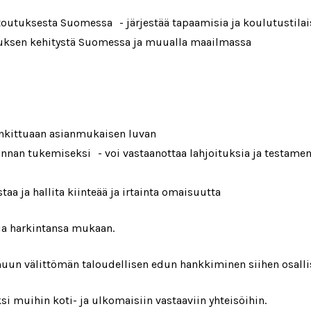
toutuksesta Suomessa - järjestää tapaamisia ja koulutustila
tuksen kehitystä Suomessa ja muualla maailmassa
 hankittuaan asianmukaisen luvan
innan tukemiseksi - voi vastaanottaa lahjoituksia ja testame
aa ja hallita kiinteää ja irtainta omaisuutta
ia harkintansa mukaan.
muun välittömän taloudellisen edun hankkiminen siihen osallis
ksi muihin koti- ja ulkomaisiin vastaaviin yhteisöihin.