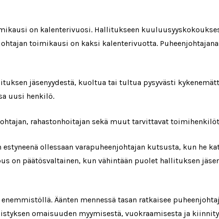
toimikausi on kalenterivuosi. Hallitukseen kuuluusyyskokoukse
njohtajan toimikausi on kaksi kalenterivuotta. Puheenjohtajana
llituksen jäsenyydestä, kuoltua tai tultua pysyvästi kykenem
sa uusi henkilö.
ohtajan, rahastonhoitajan sekä muut tarvittavat toimihenkilöt
 estyneenä ollessaan varapuheenjohtajan kutsusta, kun he kats
ous on päätösvaltainen, kun vähintään puolet hallituksen jäsen
 enemmistöllä. Äänten mennessä tasan ratkaisee puheenjohtajan
distyksen omaisuuden myymisestä, vuokraamisesta ja kiinnity