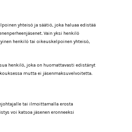
lpoinen yhteisö ja säätiö, joka haluaa edistää
enenperheenjäsenet. Vain yksi henkilö
inen henkilö tai oikeuskelpoinen yhteisö,
sua henkilö, joka on huomattavasti edistänyt
okouksessa mutta ei jäsenmaksuvelvoitetta.
njohtajalle tai ilmoittamalla erosta
stys voi katsoa jäsenen eronneeksi