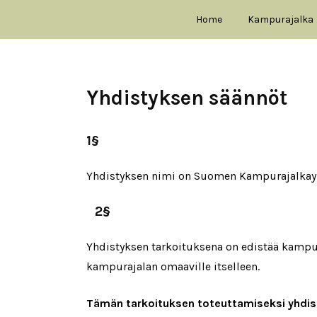
Home
Kampurajalka
Yhdistyksen säännöt
1§
Yhdistyksen nimi on Suomen Kampurajalkayhd
2§
Yhdistyksen tarkoituksena on edistää kampur
kampurajalan omaaville itselleen.
Tämän tarkoituksen toteuttamiseksi yhdi