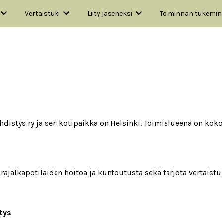
Vertaistuki
Liity jäseneksi
Toiminnan tukemi
istys ry ja sen kotipaikka on Helsinki. Toimialueena on kok
ajalkapotilaiden hoitoa ja kuntoutusta sekä tarjota vertaist
stys