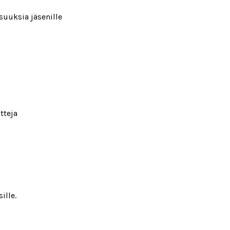
isuuksia jäsenille
ntteja
ille.