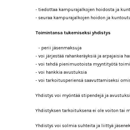
- tiedottaa kampurajalkojen hoidosta ja kun
- seuraa kampurajalkojen hoidon ja kuntou
Toimintansa tukemiseksi yhdistys
- perii jäsenmaksuja
- voi järjestää rahankeräyksiä ja arpajaisia
- voi tehdä pienimuotoista myyntityötä toim
- voi hankkia avustuksia
- voi tarkoitusperiensä saavuttamiseksi omist
Yhdistys voi myöntää stipendejä ja avustuks
Yhdistyksen tarkoituksena ei ole voiton tai 
Yhdistys voi solmia suhteita ja liittyä jäsene