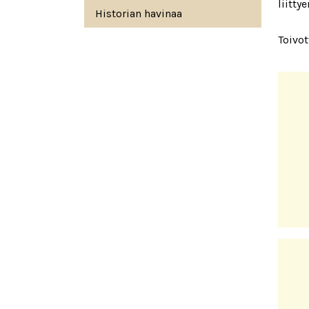
liitty
Historian havinaa
Toivo