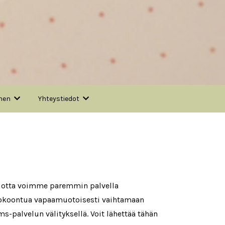
nen
Yhteystiedot
 jotta voimme paremmin palvella
kokoontua vapaamuotoisesti vaihtamaan
s-palvelun välityksellä. Voit lähettää tähän