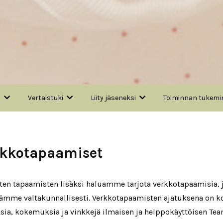
a
Vertaistuki
Liity jäseneksi
Toiminnan tukemi
rkkotapaamiset
sten tapaamisten lisäksi haluamme tarjota verkkotapaamisia,
iämme valtakunnallisesti. Verkkotapaamisten ajatuksena on 
sia, kokemuksia ja vinkkejä ilmaisen ja helppokäyttöisen Team