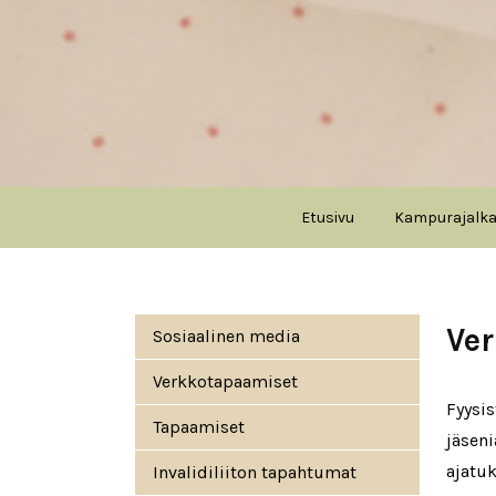
Etusivu
Kampurajalk
Päävalikko
Ve
Sosiaalinen media
Verkkotapaamiset
Fyysi
Tapaamiset
jäsen
ajatuk
Invalidiliiton tapahtumat